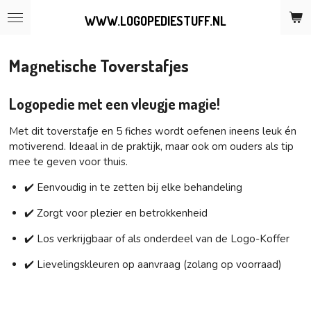
Ga
WWW.LOGOPEDIESTUFF.NL
direct
naar
de
Magnetische Toverstafjes
hoofdinhoud
Logopedie met een vleugje magie!
Met dit toverstafje en 5 fiches wordt oefenen ineens leuk én
motiverend. Ideaal in de praktijk, maar ook om ouders als tip
mee te geven voor thuis.
✔️ Eenvoudig in te zetten bij elke behandeling
✔️ Zorgt voor plezier en betrokkenheid
✔️ Los verkrijgbaar of als onderdeel van de Logo-Koffer
✔️ Lievelingskleuren op aanvraag (zolang op voorraad)