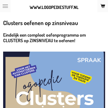
Ga
WWW.LOGOPEDIESTUFF.NL
direct
naar
de
Clusters oefenen op zinsniveau
hoofdinhoud
Eindelijk een compleet oefenprogramma om
CLUSTERS op ZINSNIVEAU te oefenen!