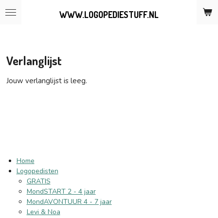
Ga
WWW.LOGOPEDIESTUFF.NL
direct
naar
de
hoofdinhoud
Verlanglijst
Jouw verlanglijst is leeg.
Home
Logopedisten
GRATIS
MondSTART 2 - 4 jaar
MondAVONTUUR 4 - 7 jaar
Levi & Noa