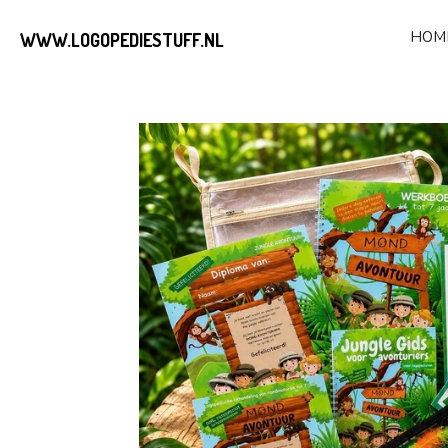
Ga
HOM
WWW.LOGOPEDIESTUFF.NL
direct
naar
de
hoofdinhoud