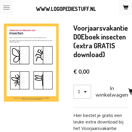
Ga
WWW.LOGOPEDIESTUFF.NL
direct
naar
de
Voorjaarsvakantie
hoofdinhoud
DOEboek insecten
(extra GRATIS
download)
€ 0,00
In
winkelwagen
Hier bestel je gratis een
leuke extra download bij
het Voorjaarsvakantie