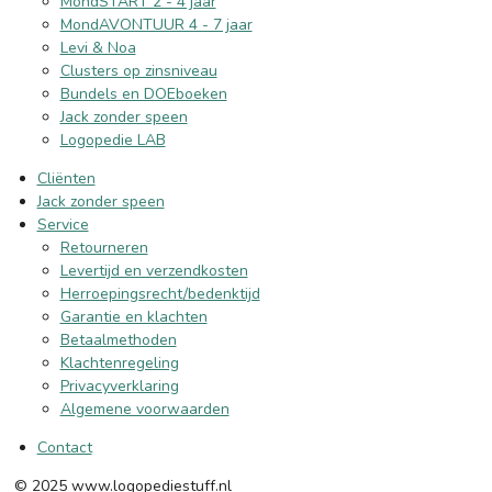
MondSTART 2 - 4 jaar
MondAVONTUUR 4 - 7 jaar
Levi & Noa
Clusters op zinsniveau
Bundels en DOEboeken
Jack zonder speen
Logopedie LAB
Cliënten
Jack zonder speen
Service
Retourneren
Levertijd en verzendkosten
Herroepingsrecht/bedenktijd
Garantie en klachten
Betaalmethoden
Klachtenregeling
Privacyverklaring
Algemene voorwaarden
Contact
© 2025 www.logopediestuff.nl