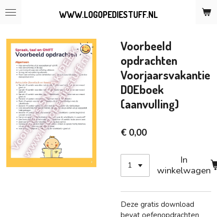
Ga
WWW.LOGOPEDIESTUFF.NL
direct
naar
de
Voorbeeld
hoofdinhoud
opdrachten
Voorjaarsvakantie
DOEboek
(aanvulling)
€ 0,00
In
winkelwagen
Deze gratis download
bevat oefenopdrachten