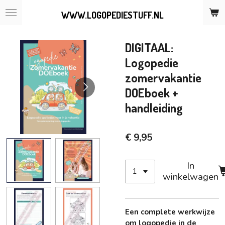
Ga
WWW.LOGOPEDIESTUFF.NL
direct
naar
de
DIGITAAL:
hoofdinhoud
Logopedie
zomervakantie
DOEboek +
handleiding
€ 9,95
In
winkelwagen
Een complete werkwijze
om logopedie in de