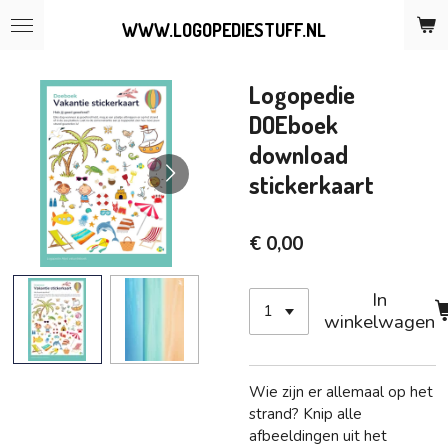
Ga
WWW.LOGOPEDIESTUFF.NL
direct
naar
de
Logopedie
hoofdinhoud
DOEboek
download
stickerkaart
€ 0,00
In
winkelwagen
Wie zijn er allemaal op het
strand? Knip alle
afbeeldingen uit het