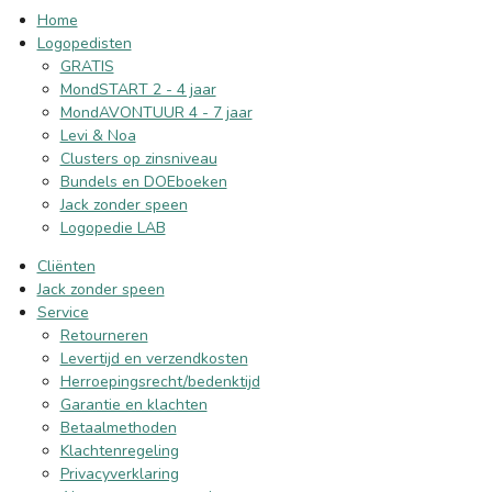
Home
Logopedisten
GRATIS
MondSTART 2 - 4 jaar
MondAVONTUUR 4 - 7 jaar
Levi & Noa
Clusters op zinsniveau
Bundels en DOEboeken
Jack zonder speen
Logopedie LAB
Cliënten
Jack zonder speen
Service
Retourneren
Levertijd en verzendkosten
Herroepingsrecht/bedenktijd
Garantie en klachten
Betaalmethoden
Klachtenregeling
Privacyverklaring