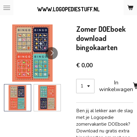
Ga
WWW.LOGOPEDIESTUFF.NL
direct
naar
de
Zomer DOEboek
hoofdinhoud
download
bingokaarten
€ 0,00
In
winkelwagen
Ben jij al lekker aan de slag
met je Logopedie
zomervakantie DOEboek?
Download nu gratis extra