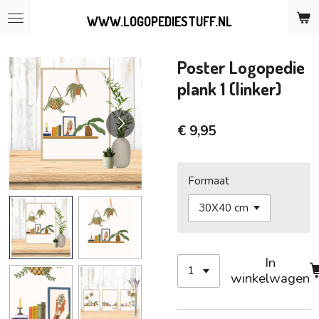
Ga
WWW.LOGOPEDIESTUFF.NL
direct
naar
de
Poster Logopedie
hoofdinhoud
plank 1 (linker)
€ 9,95
Formaat
In
winkelwagen