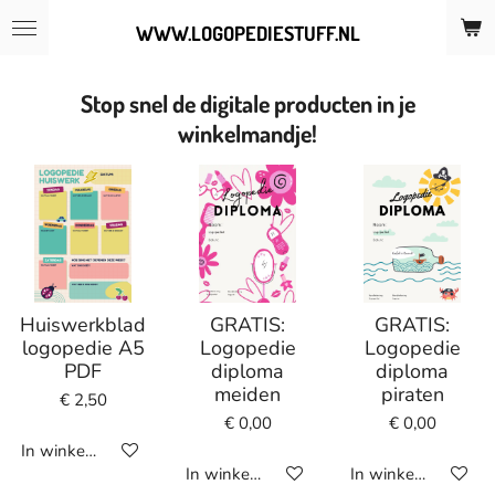
Ga
WWW.LOGOPEDIESTUFF.NL
direct
naar
de
Stop snel de digitale producten in je
hoofdinhoud
winkelmandje!
Huiswerkblad
GRATIS:
GRATIS:
logopedie A5
Logopedie
Logopedie
PDF
diploma
diploma
meiden
piraten
€ 2,50
€ 0,00
€ 0,00
In winkelwagen
In winkelwagen
In winkelwagen