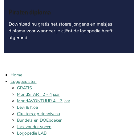
Piraten diploma
Download nu gratis het stoere jongens en meisjes
diploma voor wanneer je cliënt de logopedie heeft
afgerond.
Home
Logopedisten
GRATIS
MondSTART 2 - 4 jaar
MondAVONTUUR 4 - 7 jaar
Levi & Noa
Clusters op zinsniveau
Bundels en DOEboeken
Jack zonder speen
Logopedie LAB