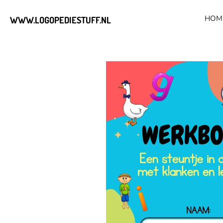
Ga
HOM
WWW.LOGOPEDIESTUFF.NL
direct
naar
de
hoofdinhoud