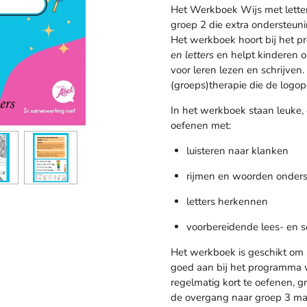
Het Werkboek Wijs met letters
groep 2 die extra ondersteuni
Het werkboek hoort bij het
en letters
en helpt kinderen o
voor leren lezen en schrijven.
(groeps)therapie die de logop
In het werkboek staan leuke,
oefenen met:
luisteren naar klanken
rijmen en woorden onder
letters herkennen
voorbereidende lees- en s
Het werkboek is geschikt om s
goed aan bij het programma wa
regelmatig kort te oefenen, g
de overgang naar groep 3 mak