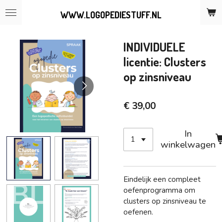
Ga
WWW.LOGOPEDIESTUFF.NL
direct
naar
de
INDIVIDUELE
hoofdinhoud
licentie: Clusters
op zinsniveau
€ 39,00
In
winkelwagen
Eindelijk een compleet
oefenprogramma om
clusters op zinsniveau te
oefenen.