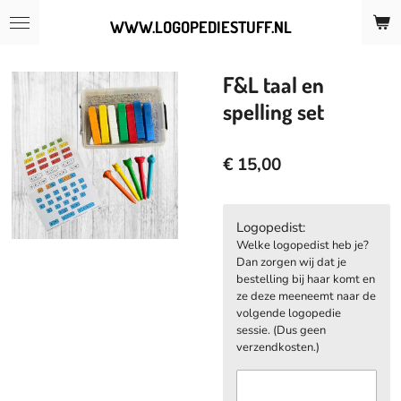
Ga
WWW.LOGOPEDIESTUFF.NL
direct
naar
de
F&L taal en
hoofdinhoud
spelling set
€ 15,00
Logopedist:
Welke logopedist heb je?
Dan zorgen wij dat je
bestelling bij haar komt en
ze deze meeneemt naar de
volgende logopedie
sessie. (Dus geen
verzendkosten.)